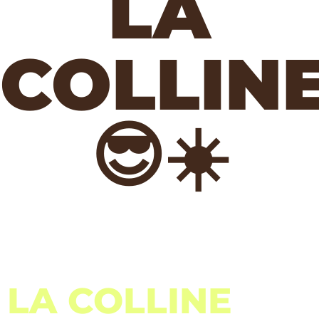
LA
COLLIN
😎☀️
LA COLLINE