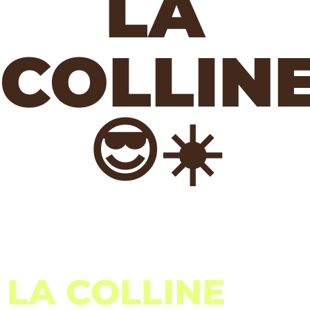
LA
COLLIN
😎☀️
LA COLLINE