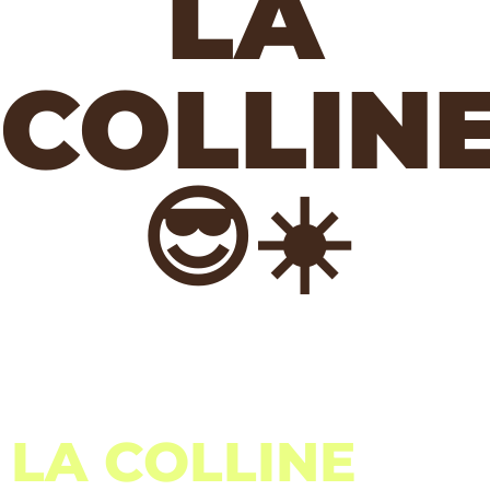
LA
COLLIN
😎☀️
LA COLLINE