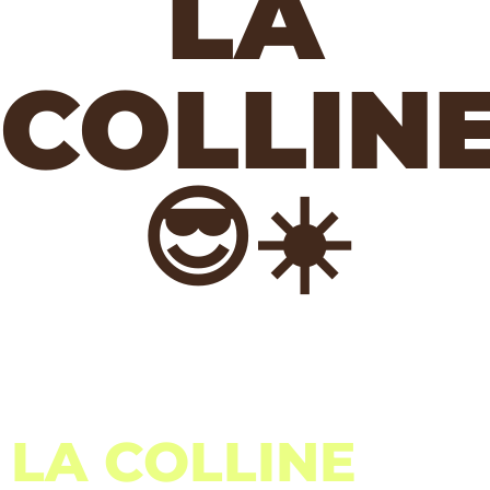
LA
COLLIN
😎☀️
LA COLLINE