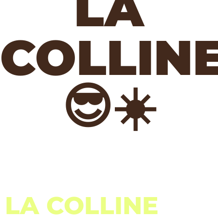
LA
COLLIN
😎☀️
LA COLLINE