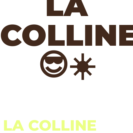
LA
COLLIN
😎☀️
LA COLLINE