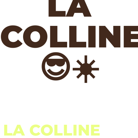
LA
COLLIN
😎☀️
LA COLLINE