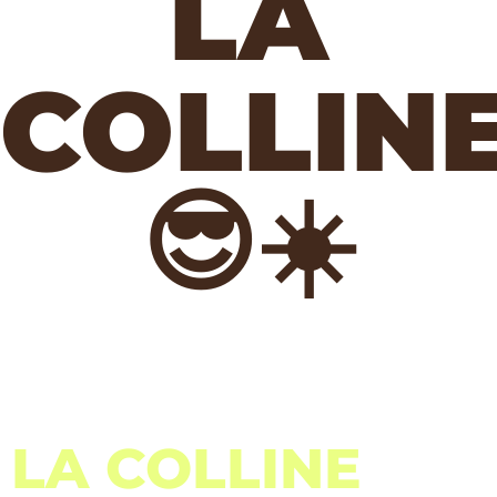
LA
COLLIN
😎☀️
LA COLLINE