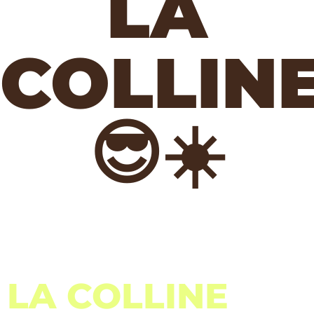
LA
COLLIN
😎☀️
LA COLLINE